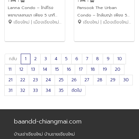
1
1
1
1
Lanna Condo – ใกล้โรง
Pansook The Urban
พยาบาลลานนา เพียง 5 นาที
Condo – ใกล้เมญ่า เพียง 5
เชียงใหม่ | เมืองเชียงใหม่ | ป่าตัน
เชียงใหม่ | เมืองเชียงใหม่ | ช้างเผือก
ขายราคาเพียง 1.09 ล้านบาท
นาที ขายราคาเพียง 1.99 ล้าน
(ฟรีโอน) รหัสทรัพย์:
บาท (ค่าโอนคนละครึ่ง) รหัส
No.4SC036
ทรัพย์: No.1SC271
กลับ
1
2
3
4
5
6
7
8
9
10
11
12
13
14
15
16
17
18
19
20
21
22
23
24
25
26
27
28
29
30
31
32
33
34
35
ถัดไป
baandd-chiangmai.com
บ้านเช่าเชียงใหม่ บ้านขายเชียงใหม่