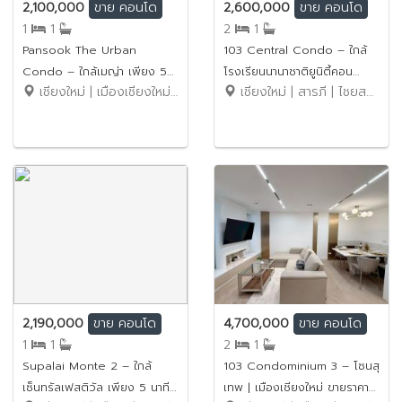
2,100,000
2,600,000
ขาย
คอนโด
ขาย
คอนโด
1
1
2
1
Pansook The Urban
103 Central Condo – ใกล้
Condo – ใกล้เมญ่า เพียง 5
โรงเรียนนานาชาติยูนิตี้คอน
เชียงใหม่ | เมืองเชียงใหม่ | ช้างเผือก
เชียงใหม่ | สารภี | ไชยสถาน
นาที ขายราคาเพียง 2.1 ล้านบาท
คอร์ด เพียง 5 นาที ขายราคา
(ค่าโอนคนละครึ่ง) รหัสทรัพย์:
เพียง 2.6 ล้านบาท (ฟรีโอน)
No.1SC274
รหัสทรัพย์: No.15SC011
2,190,000
4,700,000
ขาย
คอนโด
ขาย
คอนโด
1
1
2
1
Supalai Monte 2 – ใกล้
103 Condominium 3 – โซนสุ
เซ็นทรัลเฟสติวัล เพียง 5 นาที
เทพ | เมืองเชียงใหม่ ขายราคา