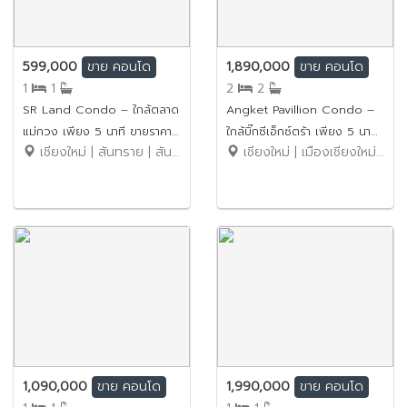
599,000
1,890,000
ขาย
คอนโด
ขาย
คอนโด
1
1
2
2
SR Land Condo – ใกล้ตลาด
Angket Pavillion Condo –
แม่กวง เพียง 5 นาที ขายราคา
ใกล้บิ๊กซีเอ็กซ์ตร้า เพียง 5 นาที
เชียงใหม่ | สันทราย | สันนาเม็ง
เชียงใหม่ | เมืองเชียงใหม่ | หนองป่าครั่ง
เพียง 599,000 บาท (ค่าโอน
ขายราคาเพียง 1.89 ล้านบาท (ค่า
คนละครึ่ง) รหัสทรัพย์:
โอนคนละครึ่ง) รหัสทรัพย์:
No.12SC008
No.6SC158
1,090,000
1,990,000
ขาย
คอนโด
ขาย
คอนโด