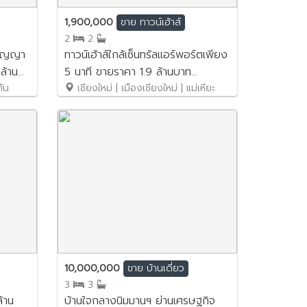
1,900,000
ขาย
ทาวน์เฮ้าส์
2
2
ปัญญา
ทาวน์เฮ้าส์ใกล้เซ็นทรัลแอร์พอร์ตเพียง
ล้าน
5 นาที ขายราคา 1.9 ล้านบาท
ตัน
No.3SB015
เชียงใหม่ | เมืองเชียงใหม่ | แม่เหียะ
10,000,000
ขาย
บ้านเดี่ยว
3
3
ล้าน
บ้านใจกลางนิมมานฯ ย่านเศรษฐกิจ