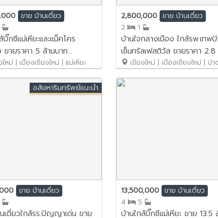
0,000
2,800,000
ขาย
บ้านเดี่ยว
ขาย
บ้านเดี่ยว
2
2
1
้บิ๊กซีแม่เหียะและแม็คโคร
บ้านใจกลางเมือง ใกล้รพ.เทพ
 ขายราคา 5 ล้านบาท
เซ็นทรัลเฟสติวัล ขายราคา 2.8 
B161
ใหม่ | เมืองเชียงใหม่ | แม่เหียะ
บาท No.4SB031
เชียงใหม่ | เมืองเชียงใหม่ | ป่า
อสังหาริมทรัพย์แนะนำ
,000
13,500,000
ขาย
บ้านเดี่ยว
ขาย
บ้านเดี่ยว
2
4
5
นเดี่ยวใกล้รร.ปัญญาเด่น ขาย
บ้านใกล้บิ๊กซีแม่เหียะ ขาย 13.5 