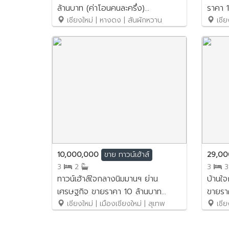
ล้านบาท (ค่าโอนคนละครึ่ง)
ราคา 1
No.14SB233
เชียงใหม่ | หางดง | สันผักหวาน
No.14
เชีย
10,000,000
29,0
ขาย
ทาวน์เฮ้าส์
3
2
3
ทาวน์เฮ้าส์ใจกลางนิมมานฯ ย่าน
บ้านใ
เศรษฐกิจ ขายราคา 10 ล้านบาท
ขายรา
No.1SB053
เชียงใหม่ | เมืองเชียงใหม่ | สุเทพ
เชียง