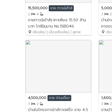
15,500,000
5,00
ขาย
ทาวน์เฮ้าส์
2
4
3
ขายทาวน์เฮ้าส์ราคาเพียง 15.50 ล้าน
บ้านใกล
บาท ใกล้นิมมาน No.1SB046
หางดง
เชียงใหม่ | เมืองเชียงใหม่ | สุเทพ
No.9S
เชียง
4,500,000
1,600
ขาย
บ้านเดี่ยว
3
2
3
บ้านในโครงการใกล้กาดฝรั่ง ขาย 4.5
ขายบ้า