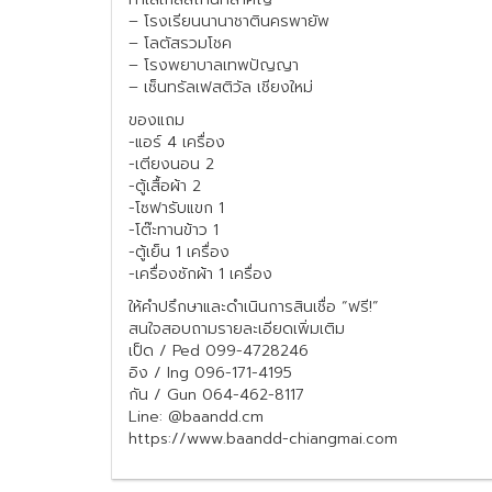
– โรงเรียนนานาชาตินครพายัพ
– โลตัสรวมโชค
– โรงพยาบาลเทพปัญญา
– เซ็นทรัลเฟสติวัล เชียงใหม่
ของแถม
-แอร์ 4 เครื่อง
-เตียงนอน 2
-ตู้เสื้อผ้า 2
-โซฟารับแขก 1
-โต๊ะทานข้าว 1
-ตู้เย็น 1 เครื่อง
-เครื่องซักผ้า 1 เครื่อง
ให้คำปรึกษาและดำเนินการสินเชื่อ “ฟรี!”
สนใจสอบถามรายละเอียดเพิ่มเติม
เป็ด / Ped 099-4728246
อิง / Ing 096-171-4195
กัน / Gun 064-462-8117
Line: @baandd.cm
https://www.baandd-chiangmai.com