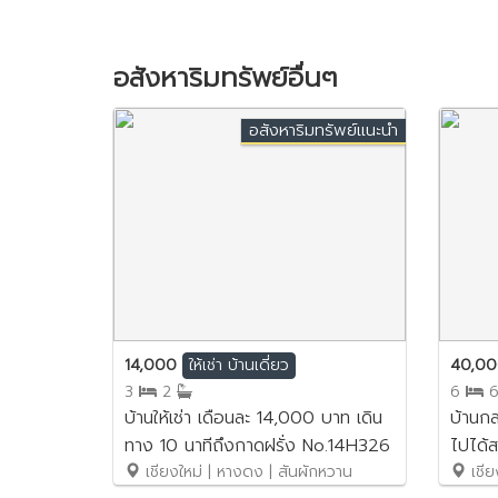
อสังหาริมทรัพย์อื่นๆ
อสังหาริมทรัพย์แนะนำ
14,000
40,0
ให้เช่า
บ้านเดี่ยว
3
2
6
บ้านให้เช่า เดือนละ 14,000 บาท เดิน
บ้านกล
ทาง 10 นาทีถึงกาดฝรั่ง No.14H326
ไปได้
เชียงใหม่ | หางดง | สันผักหวาน
No.2S
เชีย