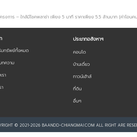
ครงการ – ใกล้มีโชคพลาซ่า เพียง 5 นาที ราคาเพียง 5.5 ล้านบาท (ค่าโอนคนล
ัก
ประเภทอสังหาฯ
ิมทรัพย์ทั้งหมด
คอนโด
ะบทความ
บ้านเดี่ยว
บเรา
ทาวน์เฮ้าส์
รา
ที่ดิน
อื่นๆ
RIGHT © 2021-2026 BAANDD-CHIANGMAI.COM ALL RIGHT ARE RESE