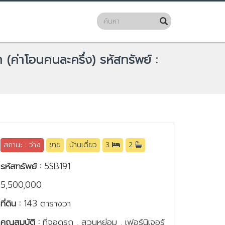
(ค่าโอนคนละครึ่ง) รหัสทรัพย์ :
สถานะ : ว่าง
ขาย
บ้านเดี่ยว
3
2
รหัสทรัพย์ :
5SB191
5,500,000
ที่ดิน :
143 ตารางวา
คุณสมบัติ :
ที่จอดรถ , สวนหย่อม , เฟอร์นิเจอร์