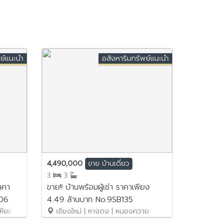
ย์แนะนำ
อสังหาริมทรัพย์แนะนำ
4,490,000
ขาย
บ้านเดี่ยว
3
3
าคา
ขาย!! บ้านพร้อมผู้เช่า ราคาเพียง
006
4.49 ล้านบาท No.9SB135
หียะ
เชียงใหม่ | หางดง | หนองควาย