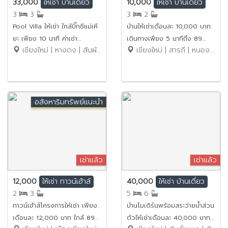
33,000
10,000
ให้เช่า
บ้านเดี่ยว
ให้เช่า
บ้านเดี่ยว
3
3
3
2
Pool Villa ให้เช่า ใกล้บิ๊กซีแม่เหี
บ้านให้เช่าเดือนละ 10,000 บาท
ยะ เพียง 10 นาที ค่าเช่า
เดินทางเพียง 5 นาทีถึง 89
เชียงใหม่ | หางดง | สันผักหวาน
เชียงใหม่ | สารภี | หนองผึ้ง
33,000 บาท / เดือน รหัส
พลาซ่า No.15H519
ทรัพย์ : No.9P019
อสังหาริมทรัพย์แนะนำ
เช่าแล้ว
เช่าแล้ว
12,000
40,000
ให้เช่า
ทาวน์เฮ้าส์
ให้เช่า
บ้านเดี่ยว
2
3
5
6
ทาวน์เฮ้าส์โครงการให้เช่า เพียง
บ้านโมเดิร์นพร้อมสระว่ายน้ำส่วน
เดือนละ 12,000 บาท ใกล้ 89
ตัวให้เช่าเดือนละ 40,000 บาท