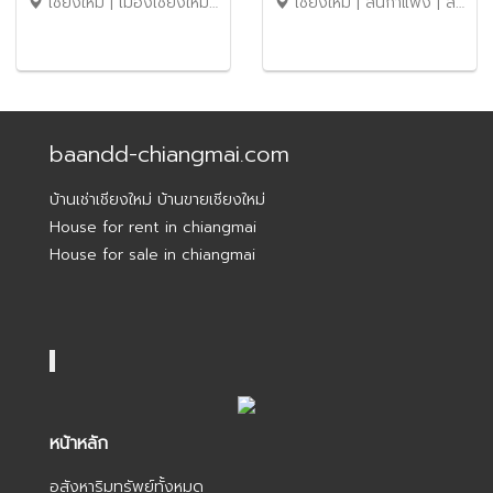
เชียงใหม่ | เมืองเชียงใหม่ | หนองหอย
เชียงใหม่ | สันกำแพง | สันกลาง
พลาซ่า No.15H193
เดินทาง 10 นาทีถึงเซ็นทรัล
เฟสติวัล No.7H116
baandd-chiangmai.com
บ้านเช่าเชียงใหม่ บ้านขายเชียงใหม่
House for rent in chiangmai
House for sale in chiangmai
หน้าหลัก
อสังหาริมทรัพย์ทั้งหมด