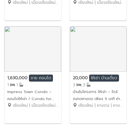
เชียงใหม่ | เมืองเชียงใหม่ | ฟ้าฮ่าม
เชียงใหม่ | เมืองเชียงใหม่ | วัดเกต
รวมโชค No.5H238
5 นาที No.1C481
1,630,000
20,000
ขาย
คอนโด
ให้เช่า
บ้านเดี่ยว
1
1
3
3
Impress Town Condo –
บ้านในโครงการ ให้เช่า – ใกล้
คอนโดให้เช่า / Condo for
ตลาดหางดง เพียง 5 นาที ค่า
เชียงใหม่ | เมืองเชียงใหม่ | สุเทพ
เชียงใหม่ | หางดง | หางดง
Rent ขายราคาเพียง 1.63 ล้าน
เช่า 20,000 บาท / เดือน รหัส
บาท รหัสทรัพย์: No.1SC277
ทรัพย์ : No.14H716