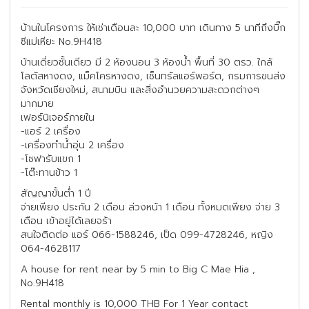
บ้านในโครงการ ให้เช่าเดือนละ 10,000 บาท เดินทาง 5 นาทีถึงบิ๊ก
ซีแม่เหียะ No.9H418
บ้านเดี่ยวชั้นเดียว มี 2 ห้องนอน 3 ห้องน้ำ พื้นที่ 30 ตรว. ใกล้
โลตัสหางดง, แม็คโครหางดง, เซ็นทรัลแอร์พอร์ต, กรมการขนส่ง
จังหวัดเชียงใหม่, สนามบิน และสิ่งอำนวยความสะดวกต่างๆ
มากมาย
เฟอร์นิเจอร์ภายใน
-แอร์ 2 เครื่อง
-เครื่องทำน้ำอุ่น 2 เครื่อง
-โซฟารับแขก 1
-โต๊ะทานข้าว 1
สัญญาขั้นต่ำ 1 ปี
จ่ายเพียง ประกัน 2 เดือน ล่วงหน้า 1 เดือน ทั้งหมดเพียง จ่าย 3
เดือน เข้าอยู่ได้เลยจร้า
สนใจติดต่อ แอร์ 066-1588246, เป็ด 099-4728246, หญิง
064-4628117
A house for rent near by 5 min to Big C Mae Hia ,
No.9H418
Rental monthly is 10,000 THB For 1 Year contact