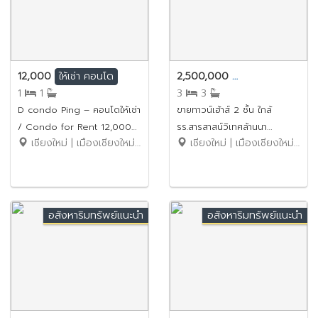
12,000
2,500,000
ให้เช่า
คอนโด
ขาย
ทาวน์เฮ้าส์
1
1
3
3
D condo Ping – คอนโดให้เช่า
ขายทาวน์เฮ้าส์ 2 ชั้น ใกล้
/ Condo for Rent 12,000
รร.สารสาสน์วิเทศล้านนา
เชียงใหม่ | เมืองเชียงใหม่ | ฟ้าฮ่าม
เชียงใหม่ | เมืองเชียงใหม่ | แม่เหียะ
บาท / ใกล้ เซ็นทรัลเฟสติวัล
No.9SB296
เพียง 5 นาที No.6C514
อสังหาริมทรัพย์แนะนำ
อสังหาริมทรัพย์แนะนำ