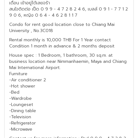
เดือน เข้าอยู่ได้เลยจร้า
สนใจติดต่อ เป็ด 0 9 9 - 4 7 2 8 2 4 6, เบลล์ 0 9 1 - 7 7 1 2
9 0 6, หญิง 0 6 4 - 4 6 2 8 1 1 7
Condo for rent good location close to Chiang Mai
University , No.3C018
Rental monthly is 10,000 THB For 1 Year contact
Condition 1 month in advance & 2 months deposit
House spec : 1 Bedroom, 1 bathroom, 30 sq.m. at
business location near Nimmanhaemin, Maya and Chiang
Mai International Airport.
Furniture
-Air conditioner 2
-Hot shower
-Bed
-Wardrobe
-Loungeset
-Dining table
-Television
-Refrigerator
-Microwave