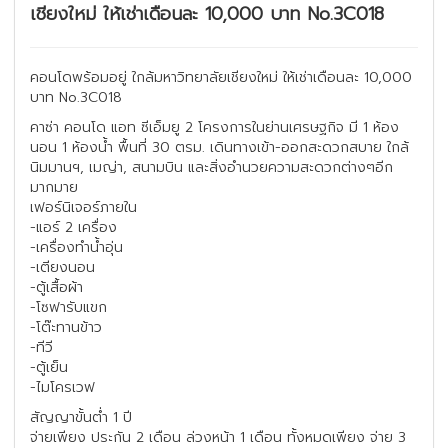
เชียงใหม่ ให้เช่าเดือนละ 10,000 บาท No.3C018
คอนโดพร้อมอยู่ ใกล้มหาวิทยาลัยเชียงใหม่ ให้เช่าเดือนละ 10,000
บาท No.3C018
คาซ่า คอนโด แอท ซีเอ็มยู 2 โครงการในย่านเศรษฐกิจ มี 1 ห้อง
นอน 1 ห้องน้ำ พื้นที่ 30 ตรม. เดินทางเข้า-ออกสะดวกสบาย ใกล้
นิมมานฯ, เมญ่า, สนามบิน และสิ่งอำนวยความสะดวกต่างๆอีก
มากมาย
เฟอร์นิเจอร์ภายใน
-แอร์ 2 เครื่อง
-เครื่องทำน้ำอุ่น
-เตียงนอน
-ตู้เสื้อผ้า
-โซฟารับแขก
-โต๊ะทานข้าว
-ทีวี
-ตู้เย็น
-ไมโครเวฟ
สัญญาขั้นต่ำ 1 ปี
จ่ายเพียง ประกัน 2 เดือน ล่วงหน้า 1 เดือน ทั้งหมดเพียง จ่าย 3