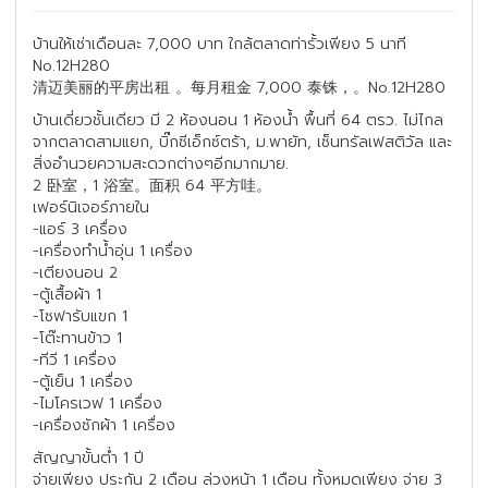
บ้านให้เช่าเดือนละ 7,000 บาท ใกล้ตลาดท่ารั้วเพียง 5 นาที
No.12H280
清迈美丽的平房出租 。每月租金 7,000 泰铢，。No.12H280
บ้านเดี่ยวชั้นเดียว มี 2 ห้องนอน 1 ห้องน้ำ พื้นที่ 64 ตรว. ไม่ไกล
จากตลาดสามแยก, บิ๊กซีเอ็กซ์ตร้า, ม.พายัท, เซ็นทรัลเฟสติวัล และ
สิ่งอำนวยความสะดวกต่างๆอีกมากมาย.
2 卧室，1 浴室。面积 64 平方哇。
เฟอร์นิเจอร์ภายใน
-แอร์ 3 เครื่อง
-เครื่องทำน้ำอุ่น 1 เครื่อง
-เตียงนอน 2
-ตู้เสื้อผ้า 1
-โซฟารับแขก 1
-โต๊ะทานข้าว 1
-ทีวี 1 เครื่อง
-ตู้เย็น 1 เครื่อง
-ไมโครเวฟ 1 เครื่อง
-เครื่องซักผ้า 1 เครื่อง
สัญญาขั้นต่ำ 1 ปี
จ่ายเพียง ประกัน 2 เดือน ล่วงหน้า 1 เดือน ทั้งหมดเพียง จ่าย 3