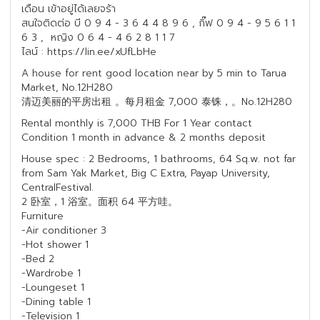
เดือน เข้าอยู่ได้เลยจร้า
สนใจติดต่อ บี 0 9 4 - 3 6 4 4 8 9 6 , กิ๊ฟ 0 9 4 - 9 5 6 1 1
6 3 , หญิง 0 6 4 - 4 6 2 8 1 1 7
ไลน์ : https://lin.ee/xUfLbHe
A house for rent good location near by 5 min to Tarua
Market, No.12H280
清迈美丽的平房出租 。每月租金 7,000 泰铢，。No.12H280
Rental monthly is 7,000 THB For 1 Year contact
Condition 1 month in advance & 2 months deposit
House spec : 2 Bedrooms, 1 bathrooms, 64 Sq.w. not far
from Sam Yak Market, Big C Extra, Payap University,
CentralFestival.
2 卧室，1 浴室。面积 64 平方哇。
Furniture
-Air conditioner 3
-Hot shower 1
-Bed 2
-Wardrobe 1
-Loungeset 1
-Dining table 1
-Television 1