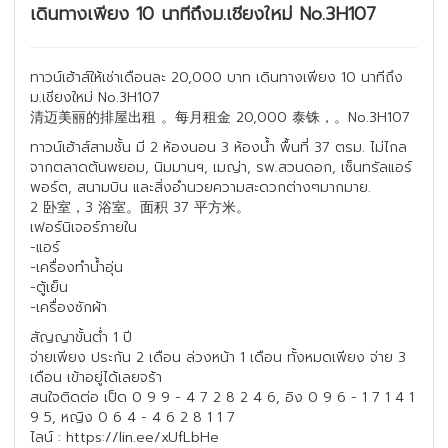
เดินทางเพียง 10 นาทีถึงม.เชียงใหม่ No.3H107
ทาวน์เฮ้าส์ให้เช่าเดือนละ 20,000 บาท เดินทางเพียง 10 นาทีถึง
ม.เชียงใหม่ No.3H107
清迈美丽的排屋出租 。每月租金 20,000 泰铢，。No.3H107
ทาวน์เฮ้าส์สามชั้น มี 2 ห้องนอน 3 ห้องน้ำ พื้นที่ 37 ตรม. ไม่ไกล
จากตลาดต้นพยอม, นิมมานฯ, เมญ่า, รพ.สวนดอก, เซ็นทรัลแอร์
พอร์ต, สนามบิน และสิ่งอำนวยความสะดวกต่างๆมากมาย.
2 卧室，3 浴室。面积 37 平方米。
เฟอร์นิเจอร์ภายใน
-แอร์
-เครื่องทำน้ำอุ่น
-ตู้เย็น
-เครื่องซักผ้า
สัญญาขั้นต่ำ 1 ปี
จ่ายเพียง ประกัน 2 เดือน ล่วงหน้า 1 เดือน ทั้งหมดเพียง จ่าย 3
เดือน เข้าอยู่ได้เลยจร้า
สนใจติดต่อ เป็ด 0 9 9 - 4 7 2 8 2 4 6, อิง 0 9 6 - 1 7 1 4 1
9 5, หญิง 0 6 4 - 4 6 2 8 1 1 7
ไลน์ : https://lin.ee/xUfLbHe