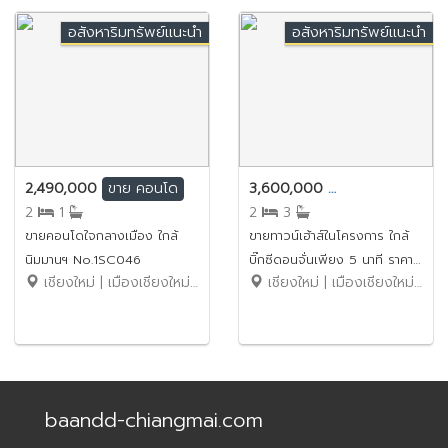
อสังหาริมทรัพย์แนะนำ
อสังหาริมทรัพย์แนะนำ
2,490,000
3,600,000
ขาย
คอนโด
ขาย
ทาวน์เฮ้าส์
2
1
2
3
ขายคอนโดใจกลางเมือง ใกล้
ขายทาวน์เฮ้าส์ในโครงการ ใกล้
นิมมานฯ No.1SC046
บิ๊กซีดอนจั่นเพียง 5 นาที ราคา
เชียงใหม่ | เมืองเชียงใหม่ | สุเทพ
เชียงใหม่ | เมืองเชียงใหม่ | ท่าศาลา
เพียง 3.6 ล้านบาท (รวมโอน)
No.15SB245
baandd-chiangmai.com