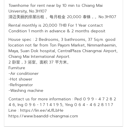
Townhome for rent near by 10 min to Chiang Mai
University, No.3H107
清迈美丽的排屋出租 。每月租金 20,000 泰铢，。No.3H107
Rental monthly is 20,000 THB For 1 Year contact
Condition 1 month in advance & 2 months deposit
House spec : 2 Bedrooms, 3 bathrooms, 37 Sq.m. good
location not far from Ton Payom Market, Nimmanhaemin,
Maya, Suan Dok hospital, CentralPlaza Chiangmai Airport,
Chiang Mai International Airport.
2 卧室，3 浴室。面积 37 平方米。
Furniture
-Air conditioner
-Hot shower
-Refrigerator
-Washing machine
Contact us for more information : Ped 0 9 9 - 4 7 2 8 2
4 6, Ing 0 9 6 - 1 7 1 4 1 9 5, Ying 0 6 4 - 4 6 2 8 1 1 7
Line : https://lin.ee/xUfLbHe
https://www.baandd-chiangmai.com