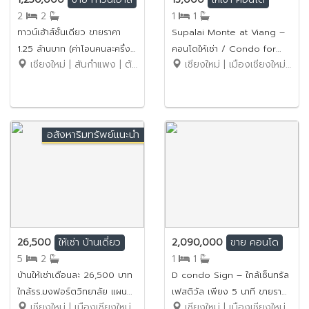
2
2
1
1
ทาวน์เฮ้าส์ชั้นเดียว ขายราคา
Supalai Monte at Viang –
1.25 ล้านบาท (ค่าโอนคนละครึ่ง)
คอนโดให้เช่า / Condo for
เชียงใหม่ | สันกำแพง | ต้นเปา
เชียงใหม่ | เมืองเชียงใหม่ | วัดเกต
No.13SB032
Rent 13,000 บาท / ใกล้
เซ็นทรัลเฟสติวัล เพียง 5 นาที
No.1C814
อสังหาริมทรัพย์แนะนำ
26,500
2,090,000
ให้เช่า
บ้านเดี่ยว
ขาย
คอนโด
5
2
1
1
บ้านให้เช่าเดือนละ 26,500 บาท
D condo Sign – ใกล้เซ็นทรัล
ใกล้รร.มงฟอร์ตวิทยาลัย แผนก
เฟสติวัล เพียง 5 นาที ขายราคา
เชียงใหม่ | เมืองเชียงใหม่ | หายยา
เชียงใหม่ | เมืองเชียงใหม่ | ฟ้าฮ่าม
ประถม No.1H601
เพียง 2,090,000 บาท (ค่าโอน