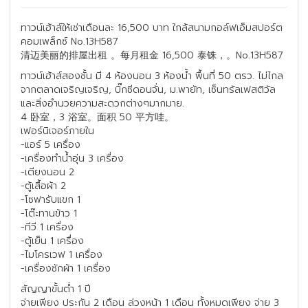
ทาวน์เฮ้าส์ให้เช่าเดือนละ 16,500 บาท ใกล้สนามกอล์ฟเอ็มสปอร์ต
คอมเพล็กซ์ No.13H587
清迈美丽的排屋出租 。每月租金 16,500 泰铢，。No.13H587
ทาวน์เฮ้าส์สองชั้น มี 4 ห้องนอน 3 ห้องน้ำ พื้นที่ 50 ตรว. ไม่ไกล
จากตลาดเจริญเจริญ, บิ๊กซีดอนจั่น, ม.พายัท, เซ็นทรัลเฟสติวัล
และสิ่งอำนวยความสะดวกต่างๆมากมาย.
4 卧室，3 浴室。面积 50 平方哇。
เฟอร์นิเจอร์ภายใน
-แอร์ 5 เครื่อง
-เครื่องทำน้ำอุ่น 3 เครื่อง
-เตียงนอน 2
-ตู้เสื้อผ้า 2
-โซฟารับแขก 1
-โต๊ะทานข้าว 1
-ทีวี 1 เครื่อง
-ตู้เย็น 1 เครื่อง
-ไมโครเวฟ 1 เครื่อง
-เครื่องซักผ้า 1 เครื่อง
สัญญาขั้นต่ำ 1 ปี
จ่ายเพียง ประกัน 2 เดือน ล่วงหน้า 1 เดือน ทั้งหมดเพียง จ่าย 3