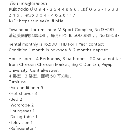
เดือน เข้าอยู่ได้เลยจร้า
สนใจติดต่อ บี 0 9 4 - 3 6 4 4 8 9 6 , แอร์ 0 6 6 - 1 5 8 8
2 4 6 , หญิง 0 6 4 - 4 6 2 8 1 1 7
ไลน์ : https://lin.ee/xUfLbHe
Townhome for rent near M Sport Complex, No.13H587
清迈美丽的排屋出租 。每月租金 16,500 泰铢，。No.13H587
Rental monthly is 16,500 THB For 1 Year contact
Condition 1 month in advance & 2 months deposit
House spec : 4 Bedrooms, 3 bathrooms, 50 sq.w. not far
from Charoen Charoen Market, Big C Don Jan, Payap
University, CentralFestival.
4 卧室，3 浴室。面积 50 平方哇。
Furniture
-Air conditioner 5
-Hot shower 3
-Bed 2
-Wardrobe 2
-Loungeset 1
-Dining table 1
-Television 1
-Refrigerator 1