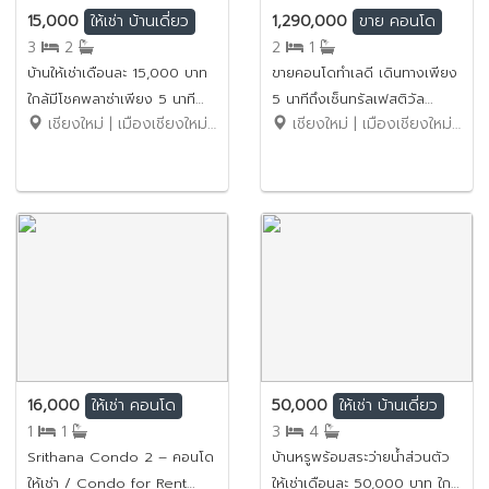
15,000
1,290,000
ให้เช่า
บ้านเดี่ยว
ขาย
คอนโด
3
2
2
1
บ้านให้เช่าเดือนละ 15,000 บาท
ขายคอนโดทำเลดี เดินทางเพียง
ใกล้มีโชคพลาซ่าเพียง 5 นาที
5 นาทีถึงเซ็นทรัลเฟสติวัล
เชียงใหม่ | เมืองเชียงใหม่ | สันผีเสื้อ
เชียงใหม่ | เมืองเชียงใหม่ | ฟ้าฮ่าม
No.5H198
No.6SC126
16,000
50,000
ให้เช่า
คอนโด
ให้เช่า
บ้านเดี่ยว
1
1
3
4
Srithana Condo 2 – คอนโด
บ้านหรูพร้อมสระว่ายน้ำส่วนตัว
ให้เช่า / Condo for Rent
ให้เช่าเดือนละ 50,000 บาท ใกล้