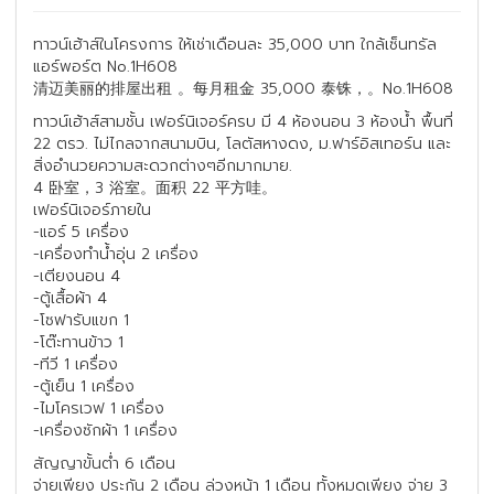
ทาวน์เฮ้าส์ในโครงการ ให้เช่าเดือนละ 35,000 บาท ใกล้เซ็นทรัล
แอร์พอร์ต No.1H608
清迈美丽的排屋出租 。每月租金 35,000 泰铢，。No.1H608
ทาวน์เฮ้าส์สามชั้น เฟอร์นิเจอร์ครบ มี 4 ห้องนอน 3 ห้องน้ำ พื้นที่
22 ตรว. ไม่ไกลจากสนามบิน, โลตัสหางดง, ม.ฟาร์อิสเทอร์น และ
สิ่งอำนวยความสะดวกต่างๆอีกมากมาย.
4 卧室，3 浴室。面积 22 平方哇。
เฟอร์นิเจอร์ภายใน
-แอร์ 5 เครื่อง
-เครื่องทำน้ำอุ่น 2 เครื่อง
-เตียงนอน 4
-ตู้เสื้อผ้า 4
-โซฟารับแขก 1
-โต๊ะทานข้าว 1
-ทีวี 1 เครื่อง
-ตู้เย็น 1 เครื่อง
-ไมโครเวฟ 1 เครื่อง
-เครื่องซักผ้า 1 เครื่อง
สัญญาขั้นต่ำ 6 เดือน
จ่ายเพียง ประกัน 2 เดือน ล่วงหน้า 1 เดือน ทั้งหมดเพียง จ่าย 3