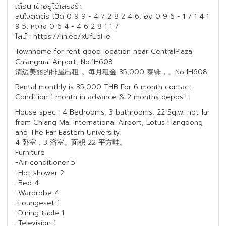
เดือน เข้าอยู่ได้เลยจร้า
สนใจติดต่อ เป็ด 0 9 9 - 4 7 2 8 2 4 6, อิง 0 9 6 - 1 7 1 4 1
9 5, หญิง 0 6 4 - 4 6 2 8 1 1 7
ไลน์ : https://lin.ee/xUfLbHe
Townhome for rent good location near CentralPlaza
Chiangmai Airport, No.1H608
清迈美丽的排屋出租 。每月租金 35,000 泰铢，。No.1H608
Rental monthly is 35,000 THB For 6 month contact
Condition 1 month in advance & 2 months deposit
House spec : 4 Bedrooms, 3 bathrooms, 22 Sq.w. not far
from Chiang Mai International Airport, Lotus Hangdong
and The Far Eastern University.
4 卧室，3 浴室。面积 22 平方哇。
Furniture
-Air conditioner 5
-Hot shower 2
-Bed 4
-Wardrobe 4
-Loungeset 1
-Dining table 1
-Television 1